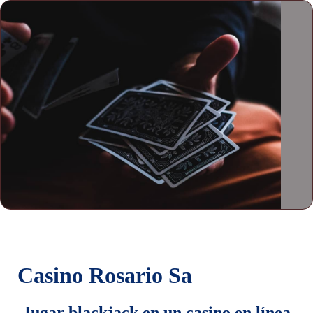
Casino Rosario Sa
Jugar blackjack en un casino en línea