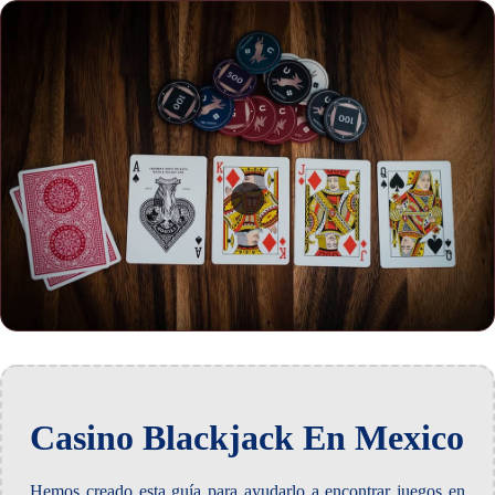
Casino Blackjack En Mexico
Hemos creado esta guía para ayudarlo a encontrar juegos en